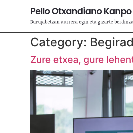
Pello Otxandiano Kanpo
Burujabetzan aurrera egin eta gizarte berdinz
Category:
Begira
Zure etxea, gure lehe