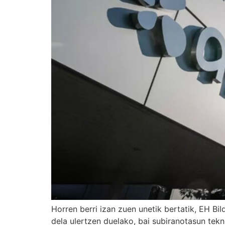
Horren berri izan zuen unetik bertatik, EH Bi
dela ulertzen duelako, bai subiranotasun tek