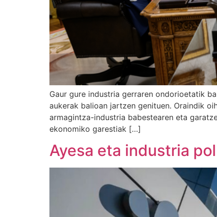
Gaur gure industria gerraren ondorioetatik ba
aukerak balioan jartzen genituen. Oraindik o
armagintza-industria babestearen eta garatze
ekonomiko garestiak […]
Ayesa eta industria pol