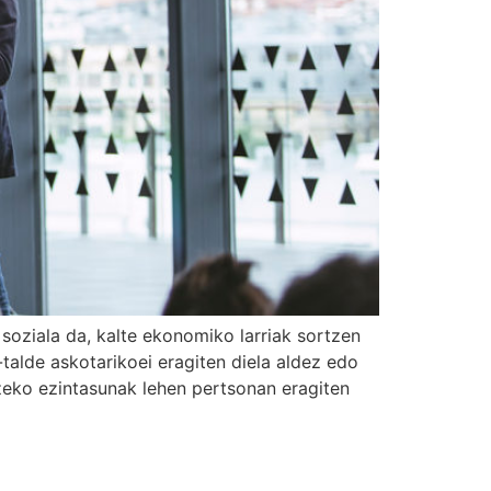
soziala da, kalte ekonomiko larriak sortzen
-talde askotarikoei eragiten diela aldez edo
zeko ezintasunak lehen pertsonan eragiten