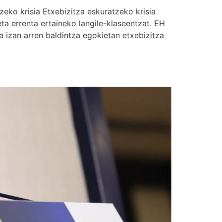
zeko krisia Etxebizitza eskuratzeko krisia
ta errenta ertaineko langile-klaseentzat. EH
a izan arren baldintza egokietan etxebizitza