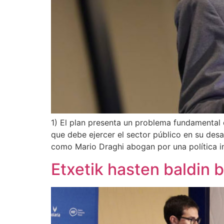
1) El plan presenta un problema fundamental d
que debe ejercer el sector público en su desa
como Mario Draghi abogan por una política in
Etxetik hasten baldin b