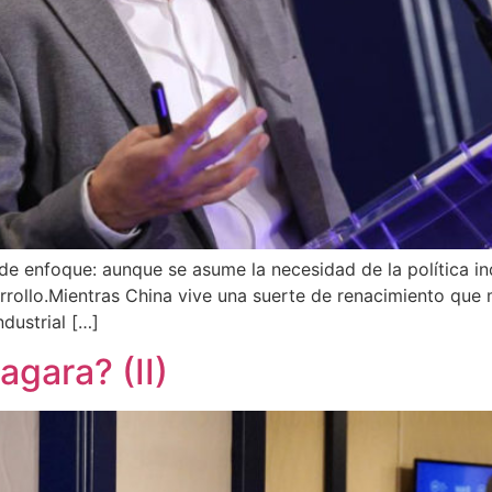
e enfoque: aunque se asume la necesidad de la política indus
rrollo.Mientras China vive una suerte de renacimiento que 
dustrial […]
agara? (II)