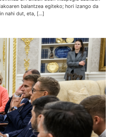
ndakoaren balantzea egiteko; hori izango da
n nahi dut, eta, […]