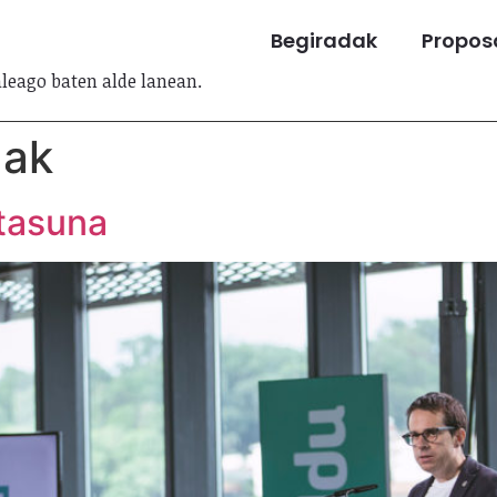
Begiradak
Propos
aleago baten alde lanean.
dak
ntasuna