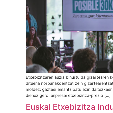
Etxebizitzaren auzia bihurtu da gizartearen 
dituena norbanakoentzat zein gizartearentzat 
moldez: gazteei emantzipatu ezin daitezkeen
dienez gero, enpresei etxebizitza-prezio […]
Euskal Etxebizitza Ind