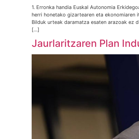
1. Erronka handia Euskal Autonomia Erkidegoak
herri honetako gizartearen eta ekonomiaren i
Bilduk urteak daramatza esaten arazoak ez die
[…]
Jaurlaritzaren Plan Indu