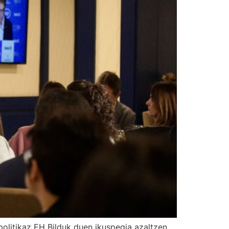
olitikaz EH Bilduk duen ikuspegia azaltzen