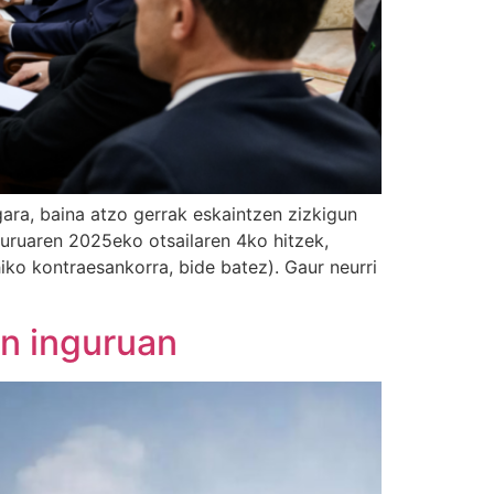
gara, baina atzo gerrak eskaintzen zizkigun
buruaren 2025eko otsailaren 4ko hitzek,
iko kontraesankorra, bide batez). Gaur neurri
en inguruan