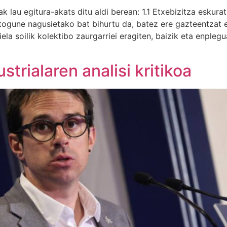
 lau egitura-akats ditu aldi berean: 1.1 Etxebizitza eskurat
togune nagusietako bat bihurtu da, batez ere gazteentzat e
la soilik kolektibo zaurgarriei eragiten, baizik eta enplegu
strialaren analisi kritikoa