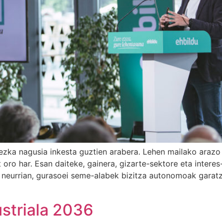
kezka nagusia inkesta guztien arabera. Lehen mailako arazo 
oro har. Esan daiteke, gainera, gizarte-sektore eta interes
 neurrian, gurasoei seme-alabek bizitza autonomoak garat
ustriala 2036