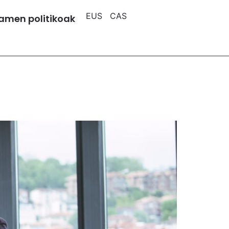
EUS
CAS
amen politikoak