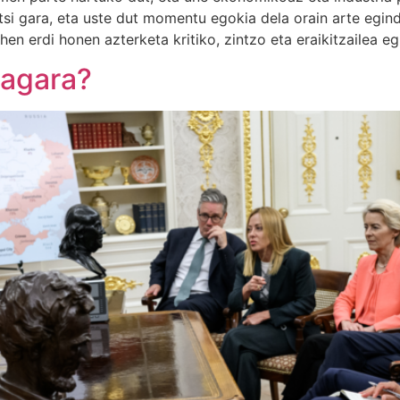
ritsi gara, eta uste dut momentu egokia dela orain arte egi
hen erdi honen azterketa kritiko, zintzo eta eraikitzailea egi
bagara?