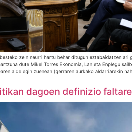
besteko zein neurri hartu behar ditugun eztabaidatzen ari 
ihartzuna dute Mikel Torres Ekonomia, Lan eta Enplegu sail
aren alde egin zuenean (gerraren aurkako aldarriarekin nah
itikan dagoen definizio faltar