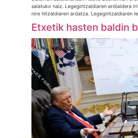
saiatuko naiz. Legegintzaldiaren erdialdera i
nire hitzaldiaren ardatza. Legegintzaldiaren le
Etxetik hasten baldin 