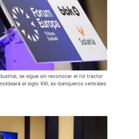
trial, se sigue sin reconocer el rol tractor
moldeará el siglo XXI, ex-banqueros centrales