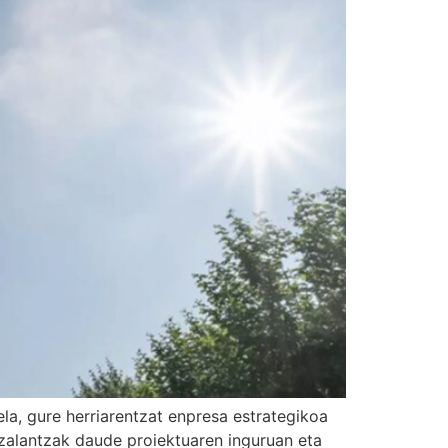
la, gure herriarentzat enpresa estrategikoa
 zalantzak daude proiektuaren inguruan eta