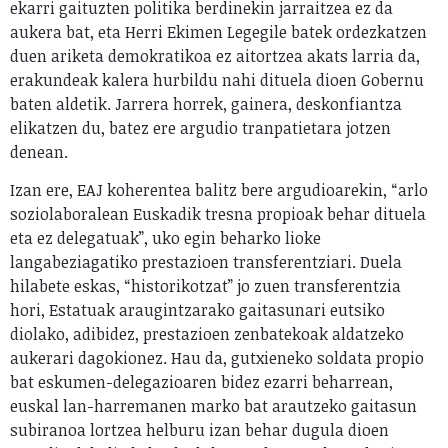
ekarri gaituzten politika berdinekin jarraitzea ez da
aukera bat, eta Herri Ekimen Legegile batek ordezkatzen
duen ariketa demokratikoa ez aitortzea akats larria da,
erakundeak kalera hurbildu nahi dituela dioen Gobernu
baten aldetik. Jarrera horrek, gainera, deskonfiantza
elikatzen du, batez ere argudio tranpatietara jotzen
denean.
Izan ere, EAJ koherentea balitz bere argudioarekin, “arlo
soziolaboralean Euskadik tresna propioak behar dituela
eta ez delegatuak”, uko egin beharko lioke
langabeziagatiko prestazioen transferentziari. Duela
hilabete eskas, “historikotzat” jo zuen transferentzia
hori, Estatuak araugintzarako gaitasunari eutsiko
diolako, adibidez, prestazioen zenbatekoak aldatzeko
aukerari dagokionez. Hau da, gutxieneko soldata propio
bat eskumen-delegazioaren bidez ezarri beharrean,
euskal lan-harremanen marko bat arautzeko gaitasun
subiranoa lortzea helburu izan behar dugula dioen