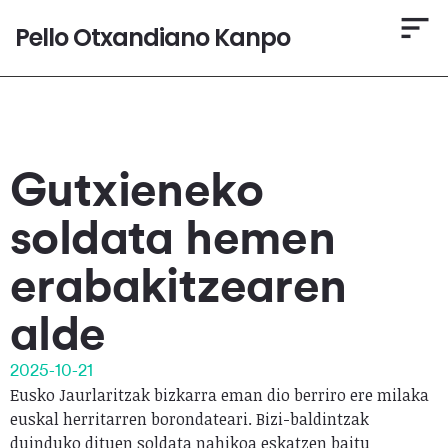
Pello Otxandiano Kanpo
Gutxieneko
soldata hemen
erabakitzearen
alde
2025-10-21
Eusko Jaurlaritzak bizkarra eman dio berriro ere milaka
euskal herritarren borondateari. Bizi-baldintzak
duinduko dituen soldata nahikoa eskatzen baitu