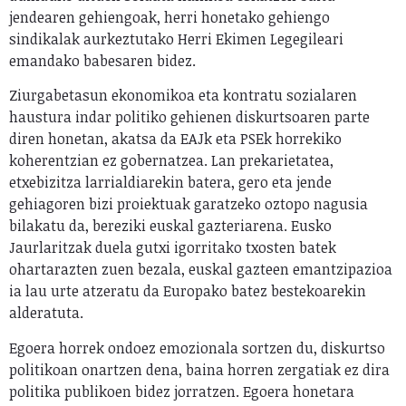
jendearen gehiengoak, herri honetako gehiengo
sindikalak aurkeztutako Herri Ekimen Legegileari
emandako babesaren bidez.
Ziurgabetasun ekonomikoa eta kontratu sozialaren
haustura indar politiko gehienen diskurtsoaren parte
diren honetan, akatsa da EAJk eta PSEk horrekiko
koherentzian ez gobernatzea. Lan prekarietatea,
etxebizitza larrialdiarekin batera, gero eta jende
gehiagoren bizi proiektuak garatzeko oztopo nagusia
bilakatu da, bereziki euskal gazteriarena. Eusko
Jaurlaritzak duela gutxi igorritako txosten batek
ohartarazten zuen bezala, euskal gazteen emantzipazioa
ia lau urte atzeratu da Europako batez bestekoarekin
alderatuta.
Egoera horrek ondoez emozionala sortzen du, diskurtso
politikoan onartzen dena, baina horren zergatiak ez dira
politika publikoen bidez jorratzen. Egoera honetara