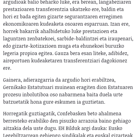
argudioak balio beharko luke, era berean, langabeziaren
prestazioaren transferentzia ukatzeko ere, baldin eta
hori ez bada egiten gizarte segurantzaren erregimen
ekonomikoaren kudeaketa osoaren esparruan. Izan ere,
horrek bakarrik ahalbidetuko luke prestazioen eta
laguntzen zenbatekoei, sarbide-baldintzei eta iraupenari,
edo gizarte-kotizazioen muga eta ehunekoei buruzko
legeria propioa egitea. Gauza bera esan liteke, adibidez,
aireportuen kudeaketaren transferentziari dagokionez
ere.
Gainera, adierazgarria da argudio hori erabiltzea,
Gernikako Estatutuari muinean eragiten dion Estatuaren
prozesu inbolutiboa oso nabarmena baita duela urte
batzuetatik hona gure eskumen ia guztietan.
Horregatik guztiagatik, Confebasken beto ahalmena
berresteko erabiliko den pisuzko arrazoia baino gehiago
aitzakia dela uste dugu. EH Bilduk argi dauka: Eusko
Legebiltzarrean gehiengo sindikalak eta euskal gizarteak