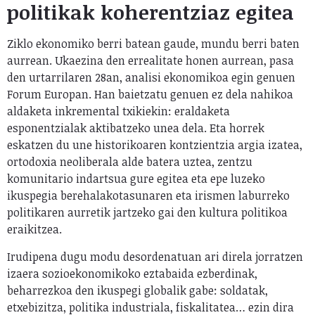
politikak koherentziaz egitea
Ziklo ekonomiko berri batean gaude, mundu berri baten
aurrean. Ukaezina den errealitate honen aurrean, pasa
den urtarrilaren 28an, analisi ekonomikoa egin genuen
Forum Europan. Han baietzatu genuen ez dela nahikoa
aldaketa inkremental txikiekin: eraldaketa
esponentzialak aktibatzeko unea dela. Eta horrek
eskatzen du une historikoaren kontzientzia argia izatea,
ortodoxia neoliberala alde batera uztea, zentzu
komunitario indartsua gure egitea eta epe luzeko
ikuspegia berehalakotasunaren eta irismen laburreko
politikaren aurretik jartzeko gai den kultura politikoa
eraikitzea.
Irudipena dugu modu desordenatuan ari direla jorratzen
izaera sozioekonomikoko eztabaida ezberdinak,
beharrezkoa den ikuspegi globalik gabe: soldatak,
etxebizitza, politika industriala, fiskalitatea… ezin dira