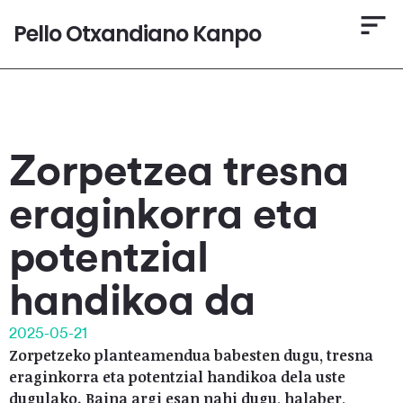
Pello Otxandiano Kanpo
Zorpetzea tresna
eraginkorra eta
potentzial
handikoa da
2025-05-21
Zorpetzeko planteamendua babesten dugu, tresna
eraginkorra eta potentzial handikoa dela uste
dugulako. Baina argi esan nahi dugu, halaber,