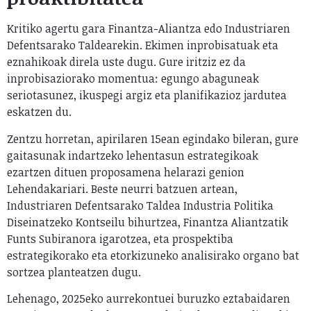
Kritiko agertu gara Finantza-Aliantza edo Industriaren
Defentsarako Taldearekin. Ekimen inprobisatuak eta
eznahikoak direla uste dugu. Gure iritziz ez da
inprobisaziorako momentua: egungo abaguneak
seriotasunez, ikuspegi argiz eta planifikazioz jardutea
eskatzen du.
Zentzu horretan, apirilaren 15ean egindako bileran, gure
gaitasunak indartzeko lehentasun estrategikoak
ezartzen dituen proposamena helarazi genion
Lehendakariari. Beste neurri batzuen artean,
Industriaren Defentsarako Taldea Industria Politika
Diseinatzeko Kontseilu bihurtzea, Finantza Aliantzatik
Funts Subiranora igarotzea, eta prospektiba
estrategikorako eta etorkizuneko analisirako organo bat
sortzea planteatzen dugu.
Lehenago, 2025eko aurrekontuei buruzko eztabaidaren