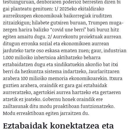
testuinguruan, denboraren poderioz berresten diren bi
gai planteatu genituen: 1/ 2025eko ekitaldirako
aurreikuspen ekonomikoak baikorregiak iruditzen
zitzaizkigun; hilabete gutxiren buruan, Trumpen muga-
zergen harira balizko “covid une berri” bati buruz hitz
egiten amaitu dugu. 2/ Aurrekontu proiektuak aurrean
ditugun erronka sozial eta ekonomikoen aurrean
jarduteko tarte oso eskasa ematen zuen; gaur, industrian
1.000 milioiko inbertsioa aktibatzeko beharra
eztabaidatzen dugu eta sindikatuekin akordio bat itxi
berri da hezkuntza sistema indartzeko, Jaurlaritzaren
arabera 100 milioiko memoria ekonomikoarekin. Itxura
guztien arabera, oraindik ez gara gai eztabaidak
aurreratzeko, agertokiei aurrea hartzeko eta gertaeren
atzetik ez joateko. Gobernu honek oraindik ere
zailtasunak ditu modu proaktiboan funtzionatzeko.
Modu erreaktiboan egiten jarraitzen du.
Eztabaidak konektatzea eta