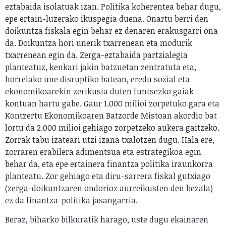
eztabaida isolatuak izan. Politika koherentea behar dugu,
epe ertain-luzerako ikuspegia duena. Onartu berri den
doikuntza fiskala egin behar ez denaren erakusgarri ona
da. Doikuntza hori unerik txarrenean eta modurik
txarrenean egin da. Zerga-eztabaida partzialegia
planteatuz, kenkari jakin batzuetan zentratuta eta,
horrelako une disruptiko batean, eredu sozial eta
ekonomikoarekin zerikusia duten funtsezko gaiak
kontuan hartu gabe. Gaur 1.000 milioi zorpetuko gara eta
Kontzertu Ekonomikoaren Batzorde Mistoan akordio bat
lortu da 2.000 milioi gehiago zorpetzeko aukera gaitzeko.
Zorrak tabu izateari utzi izana txalotzen dugu. Hala ere,
zorraren erabilera adimentsua eta estrategikoa egin
behar da, eta epe ertainera finantza politika iraunkorra
planteatu. Zor gehiago eta diru-sarrera fiskal gutxiago
(zerga-doikuntzaren ondorioz aurreikusten den bezala)
ez da finantza-politika jasangarria.
Beraz, biharko bilkuratik harago, uste dugu ekainaren