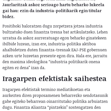
Jaurlaritzak askoz serioago hartu beharko lukeela
gai hau: ezin da industria-politikarik egin titular
bidez.
Positiboki baloratzen dugu zorpetzera jotzea industria
bultzatuko duen finantza tresna bat artikulatzeko. Lehen
urratsa da askoz aurreratuago egon beharko ginatekeen
ibilbide luzean, izan ere, industria-politika aktiboa
ahalbidetzen duten finantza-tresnak EAJ-PSE gobernuen
azken urte luzeetan presente egon dira. Hala ere, jarraitu
den maxima ideologikoa “industria politikarik onena
egiten ez dena” izan da.
Iragarpen efektistak saihestea
Iragarpen efektistak termino mediatikoetan eta
aurkezten diren proposamenen beharrezko sendotasunik
gabe egiteko beharrean oinarritutako politika arbuiatzen
dugu. Finantza Aliantza “pintzekin” sostengatzen den