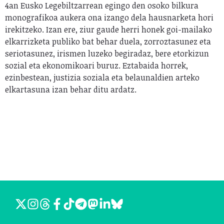
4an Eusko Legebiltzarrean egingo den osoko bilkura
monografikoa aukera ona izango dela hausnarketa hori
irekitzeko. Izan ere, ziur gaude herri honek goi-mailako
elkarrizketa publiko bat behar duela, zorroztasunez eta
seriotasunez, irismen luzeko begiradaz, bere etorkizun
sozial eta ekonomikoari buruz. Eztabaida horrek,
ezinbestean, justizia soziala eta belaunaldien arteko
elkartasuna izan behar ditu ardatz.