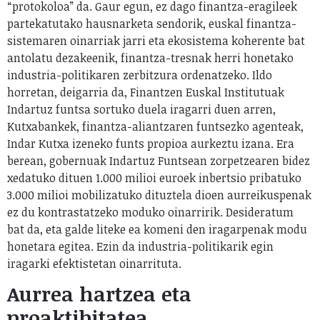
“protokoloa” da. Gaur egun, ez dago finantza-eragileek
partekatutako hausnarketa sendorik, euskal finantza-
sistemaren oinarriak jarri eta ekosistema koherente bat
antolatu dezakeenik, finantza-tresnak herri honetako
industria-politikaren zerbitzura ordenatzeko. Ildo
horretan, deigarria da, Finantzen Euskal Institutuak
Indartuz funtsa sortuko duela iragarri duen arren,
Kutxabankek, finantza-aliantzaren funtsezko agenteak,
Indar Kutxa izeneko funts propioa aurkeztu izana. Era
berean, gobernuak Indartuz Funtsean zorpetzearen bidez
xedatuko dituen 1.000 milioi euroek inbertsio pribatuko
3.000 milioi mobilizatuko dituztela dioen aurreikuspenak
ez du kontrastatzeko moduko oinarririk. Desideratum
bat da, eta galde liteke ea komeni den iragarpenak modu
honetara egitea. Ezin da industria-politikarik egin
iragarki efektistetan oinarrituta.
Aurrea hartzea eta
proaktibitatea