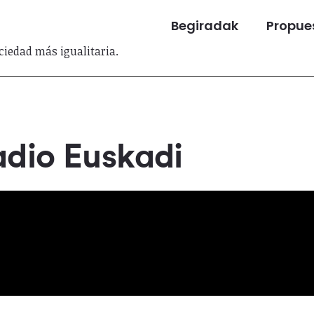
Begiradak
Propues
iedad más igualitaria.
adio Euskadi