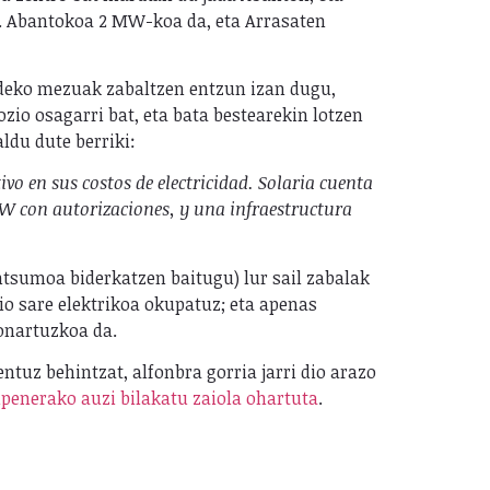
in. Abantokoa 2 MW-koa da, eta Arrasaten
aldeko mezuak zabaltzen entzun izan dugu,
io osagarri bat, eta bata bestearekin lotzen
ldu dute berriki:
vo en sus costos de electricidad. Solaria cuenta
GW con autorizaciones, y una infraestructura
ntsumoa biderkatzen baitugu) lur sail zabalak
io sare elektrikoa okupatuz; eta apenas
 onartuzkoa da.
tuz behintzat, alfonbra gorria jarri dio arazo
upenerako auzi bilakatu zaiola ohartuta
.