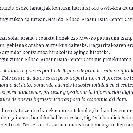
mundu osoko lantegiak kontuan hartuta) 600 GWh-koa da urt
ngurukoa da urtean. Hau da, Bilbao-Arasur Data Center Ca
etan Solariarena. Proiektu honek 225 MW-ko gaitasuna izango
n, gehienak Araban aurreikus daitezke. Iragarritakoaren erd
 argindar kontsumoa hirukoiztu egingo litzateke.
gin zituen Bilbao-Arasur Data Center Campus proiektuaren 
je Atlántico, pues es punto de llegada de grandes cables digit
.
Este centro de datos es un paso importante en el proceso de t
nomía del dato, poniendo además la sostenibilidad en el centr
ros para almacenar, procesar y gestionar la información digit
pulso de nuevas infraestructuras para la economía del dato.
k diren datu zentro hauek enpresa teknologiko handiei eman
en den gaitasun handiko kableari esker, BigTech handiek Adim
zentrook. Beraz, zer da datuen industria honek gure herria