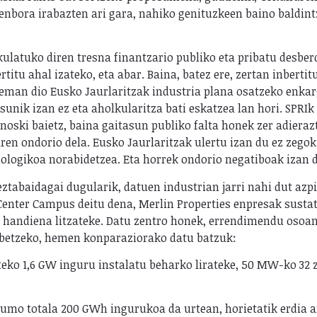
o denbora irabazten ari gara, nahiko genituzkeen baino baldi
ikulatuko diren tresna finantzario publiko eta pribatu desbe
ertitu ahal izateko, eta abar. Baina, batez ere, zertan inber
 eman dio Eusko Jaurlaritzak industria plana osatzeko enkar
asunik izan ez eta aholkularitza bati eskatzea lan hori. SPRI
 noski baietz, baina gaitasun publiko falta honek zer adiera
aren ondorio dela. Eusko Jaurlaritzak ulertu izan du ez zegok
knologikoa norabidetzea. Eta horrek ondorio negatiboak izan
ztabaidagai dugularik, datuen industrian jarri nahi dut az
Center Campus deitu dena, Merlin Properties enpresak susta
handiena litzateke. Datu zentro honek, errendimendu osoan
betzeko, hemen konparaziorako datu batzuk:
teko 1,6 GW inguru instalatu beharko lirateke, 50 MW-ko 32 z
mo totala 200 GWh ingurukoa da urtean, horietatik erdia ar