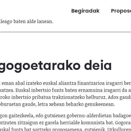
Begiradak
Propos
aleago baten alde lanean.
 gogoetarako deia
t eman ahal izateko euskal aliantza finantzarioa iragarri 
atzea. Euskal inbertsio funts baten ernamuina iragarri da as
euroko inbertsio pribatua trakzionatzeko helburuz. Ados gau
roburuetan gaude, letra xehean beharko genukeenean.
on gaitezkeela, edo gutxienez gobernu-alderdietan badagoel
ntzuten zitzaigun ez garela herrialde komunista bat. Gogora
 euskal funts bat sortzeko proposamena, gutxienik, Urkullure