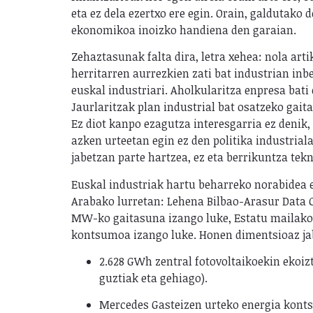
eta ez dela ezertxo ere egin. Orain, galdutak
ekonomikoa inoizko handiena den garaian.
Zehaztasunak falta dira, letra xehea: nola art
herritarren aurrezkien zati bat industrian inb
euskal industriari. Aholkularitza enpresa bati
Jaurlaritzak plan industrial bat osatzeko gait
Ez diot kanpo ezagutza interesgarria ez denik,
azken urteetan egin ez den politika industrial
jabetzan parte hartzea, ez eta berrikuntza te
Euskal industriak hartu beharreko norabidea e
Arabako lurretan: Lehena Bilbao-Arasur Data 
MW-ko gaitasuna izango luke, Estatu mailako 
kontsumoa izango luke. Honen dimentsioaz ja
2.628 GWh zentral fotovoltaikoekin ekoiz
guztiak eta gehiago).
Mercedes Gasteizen urteko energia kontsu