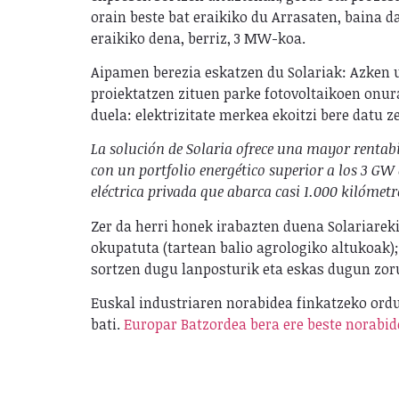
orain beste bat eraikiko du Arrasaten, baina 
eraikiko dena, berriz, 3 MW-koa.
Aipamen berezia eskatzen du Solariak: Azken u
proiektatzen zituen parke fotovoltaikoen onur
duela: elektrizitate merkea ekoitzi bere datu z
La solución de Solaria ofrece una mayor rentabil
con un portfolio energético superior a los 3 GW
eléctrica privada que abarca casi 1.000 kilómetr
Zer da herri honek irabazten duena Solariarek
okupatuta (tartean balio agrologiko altukoak)
sortzen dugu lanposturik eta eskas dugun zoru
Euskal industriaren norabidea finkatzeko ordu
bati.
Europar Batzordea bera ere beste norabid