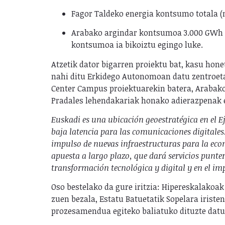
Fagor Taldeko energia kontsumo totala (
Arabako argindar kontsumoa 3.000 GWh i
kontsumoa ia bikoiztu egingo luke.
Atzetik dator bigarren proiektu bat, kasu hon
nahi ditu Erkidego Autonomoan datu zentroeta
Center Campus proiektuarekin batera, Arabako
Pradales lehendakariak honako adierazpenak e
Euskadi es una ubicación geoestratégica en el E
baja latencia para las comunicaciones digitales
impulso de nuevas infraestructuras para la eco
apuesta a largo plazo, que dará servicios punte
transformación tecnológica y digital y en el im
Oso bestelako da gure iritzia: Hipereskalakoa
zuen bezala, Estatu Batuetatik Sopelara irist
prozesamendua egiteko baliatuko dituzte datu 