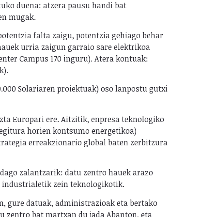
tuko duena: atzera pausu handi bat
uen mugak.
potentzia falta zaigu, potentzia gehiago behar
hauek urria zaigun garraio sare elektrikoa
enter Campus 170 inguru). Atera kontuak:
k).
.000 Solariaren proiektuak) oso lanpostu gutxi
ta Europari ere. Aitzitik, enpresa teknologiko
egitura horien kontsumo energetikoa)
trategia erreakzionario global baten zerbitzura
 dago zalantzarik: datu zentro hauek arazo
 industrialetik zein teknologikotik.
en, gure datuak, administrazioak eta bertako
u zentro bat martxan du jada Abanton, eta