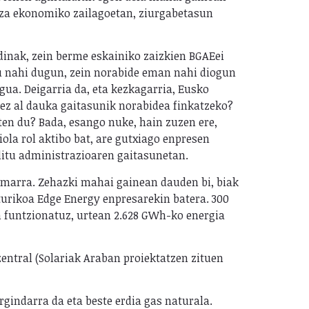
ntza ekonomiko zailagoetan, ziurgabetasun
rdinak, zein berme eskainiko zaizkien BGAEei
titu nahi dugun, zein norabide eman nahi diogun
gua. Deigarria da, eta kezkagarria, Eusko
k ez al dauka gaitasunik norabidea finkatzeko?
zten du? Bada, esango nuke, hain zuzen ere,
iola rol aktibo bat, are gutxiago enpresen
 ditu administrazioaren gaitasunetan.
pimarra. Zehazki mahai gainean dauden bi, biak
turikoa Edge Energy enpresarekin batera. 300
 funtzionatuz, urtean 2.628 GWh-ko energia
entral (Solariak Araban proiektatzen zituen
gindarra da eta beste erdia gas naturala.