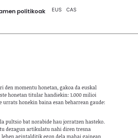
EUS
CAS
amen politikoak
berri den momentu honetan, gakoa da euskal
te honetan titular handiekin: 1.000 milioi
de urrats honekin baina esan beharrean gaude:
a pultsio bat norabide hau jorratzen hasteko.
tu dezagun artikulatu nahi diren tresna
n lehen agintalditik egon dela mahai gainean