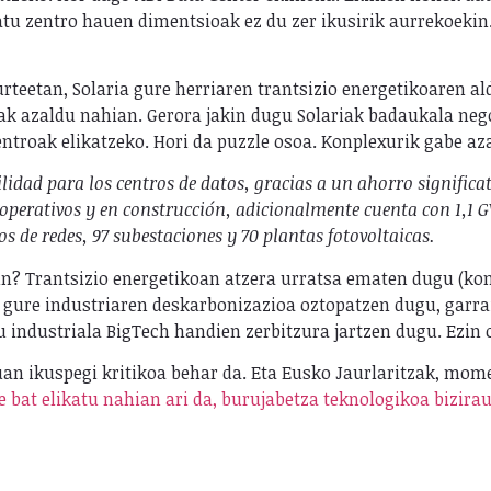
datu zentro hauen dimentsioak ez du zer ikusirik aurrekoek
rteetan, Solaria gure herriaren trantsizio energetikoaren 
ak azaldu nahian. Gerora jakin dugu Solariak badaukala negoz
entroak elikatzeko. Hori da puzzle osoa. Konplexurik gabe aza
idad para los centros de datos, gracias a un ahorro significati
 operativos y en construcción, adicionalmente cuenta con 1,1 
os de redes, 97 subestaciones y 70 plantas fotovoltaicas.
in? Trantsizio energetikoan atzera urratsa ematen dugu (ko
; gure industriaren deskarbonizazioa oztopatzen dugu, garra
 industriala BigTech handien zerbitzura jartzen dugu. Ezin
an ikuspegi kritikoa behar da. Eta Eusko Jaurlaritzak, momen
e bat elikatu nahian ari da, burujabetza teknologikoa bizira