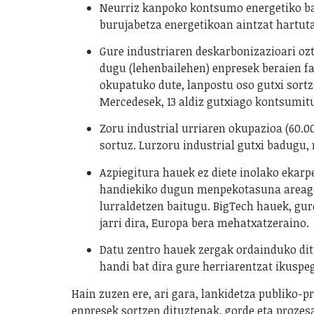
Neurriz kanpoko kontsumo energetiko bat
burujabetza energetikoan aintzat hartut
Gure industriaren deskarbonizazioari ozt
dugu (lehenbailehen) enpresek beraien fa
okupatuko dute, lanpostu oso gutxi sort
Mercedesek, 13 aldiz gutxiago kontsumitu
Zoru industrial urriaren okupazioa (60.0
sortuz. Lurzoru industrial gutxi badugu,
Azpiegitura hauek ez diete inolako ekarpe
handiekiko dugun menpekotasuna areagot
lurraldetzen baitugu. BigTech hauek, gure
jarri dira, Europa bera mehatxatzeraino.
Datu zentro hauek zergak ordainduko ditu
handi bat dira gure herriarentzat ikuspegi
Hain zuzen ere, ari gara, lankidetza publiko-p
enpresek sortzen dituztenak, gorde eta proze