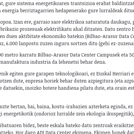
, gure sistema energetikoaren trantsizioa erabat baldintza
a energia berriztagarrien hedapenerako gure lurraldeak dit
opoa. Izan ere, garraio sare elektrikoa saturatuta daukagu, 
brikazio prozesuak elektrifikatu ahal ditzaten. Datu zentro 
zen duen aktibitate ekonomiko batekin (Bilbao-Arasur Data C
z, 6.000 lanpostu zuzen inguru sortzen ditu (gehi ez-zuzena
00 metro karratu Bilbao-Arasur Data Center Campusek eta 50
 manufaktura industria da lehenetsi behar dena.
nik egiten gure garapen teknologikoari, ez Euskal Herriari ez
zen dute, enpresa horiek behar duten azpiegitura (eta azpi
 datuekin, inoizko botere handiena pilatu dute, eta orain es
zte bertan, bai, baina, kostu-irabazien azterketa eginda, ez
 energetikotik (ondorioz lurralde zein ekologia ikuspegitik),
ribatuaren bidez, beste eskala bateko datu zentroak eraikitz
satzeko. Hor dago ADI Data Center ekimena. Ekimen honek dat