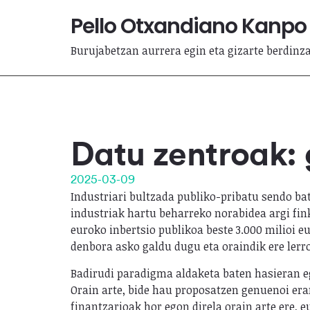
Pello Otxandiano Kanpo
Burujabetzan aurrera egin eta gizarte berdinz
Datu zentroak:
2025-03-09
Industriari bultzada publiko-pribatu sendo ba
industriak hartu beharreko norabidea argi fink
euroko inbertsio publikoa beste 3.000 milioi 
denbora asko galdu dugu eta oraindik ere ler
Badirudi paradigma aldaketa baten hasieran eg
Orain arte, bide hau proposatzen genuenoi era
finantzarioak hor egon direla orain arte ere,