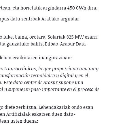
ean, eta horietatik argindarra 450 GWh dira.
mpus datu zentroak Arabako argindar
 luke, baina, orotara, Solariak 825 MW ezarri
ia gauzatuko balitz, Bilbao-Arasur Data
lehen eraikinaren inaugurazioan:
ales transoceánicos, lo que proporciona una muy
ransformación tecnológica y digital y en el
o.
Este data center de Arasur supone una
al y supone un paso importante en el proceso de
go diete zerbitzua. Lehendakariak ondo esan
en Artifizialak eskatzen duen datu-
ldean uzten duena: