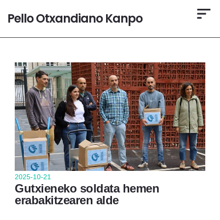
Pello Otxandiano Kanpo
2025-10-21
Gutxieneko soldata hemen
erabakitzearen alde