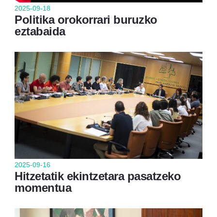
2025-09-18
Politika orokorrari buruzko
eztabaida
2025-09-16
Hitzetatik ekintzetara pasatzeko
momentua