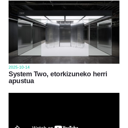
2025-10-14
System Two, etorkizuneko herri
apustua