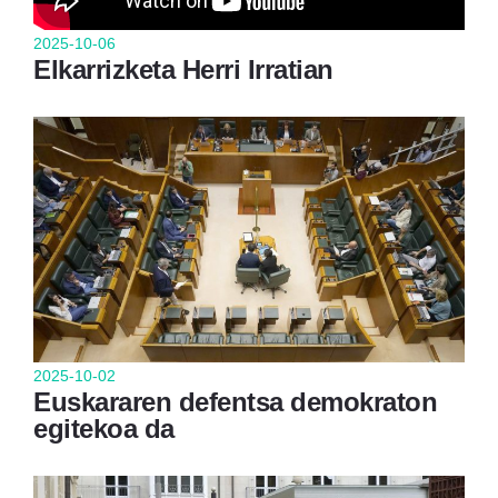
2025-10-06
Elkarrizketa Herri Irratian
2025-10-02
Euskararen defentsa demokraton
egitekoa da