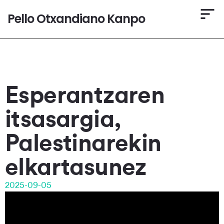
Pello Otxandiano Kanpo
Esperantzaren
itsasargia,
Palestinarekin
elkartasunez
2025-09-05