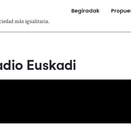
Begiradak
Propues
iedad más igualitaria.
adio Euskadi